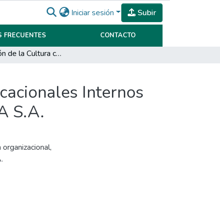
Iniciar sesión
Subir
 FRECUENTES
CONTACTO
La Relación de la Cultura con los Procesos Comunicacionales Internos en el Ámbito de una Pyme Familiar GNC CÓRDOBA S.A.
cacionales Internos
A S.A.
organizacional
,
.