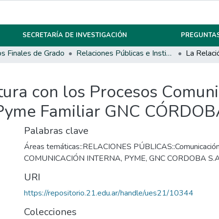
SECRETARÍA DE INVESTIGACIÓN
PREGUNTAS
os Finales de Grado
Relaciones Públicas e Institucionales
tura con los Procesos Comuni
 Pyme Familiar GNC CÓRDOB
Palabras clave
Áreas temáticas::RELACIONES PÚBLICAS::Comunicación 
COMUNICACIÓN INTERNA
,
PYME
,
GNC CORDOBA S.A
URI
https://repositorio.21.edu.ar/handle/ues21/10344
Colecciones