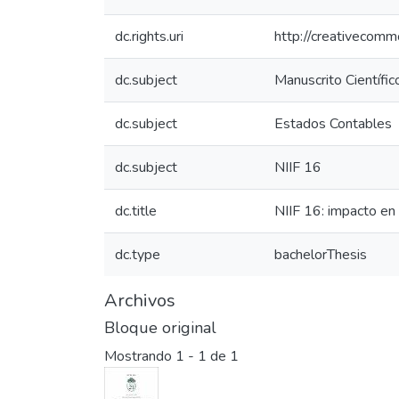
dc.rights.uri
http://creativecomm
dc.subject
Manuscrito Científic
dc.subject
Estados Contables
dc.subject
NIIF 16
dc.title
NIIF 16: impacto en
dc.type
bachelorThesis
Archivos
Bloque original
Mostrando
1 - 1 de 1