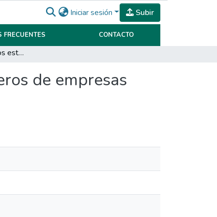
Iniciar sesión
Subir
 FRECUENTES
CONTACTO
NIIF 16: impacto en los estados contables y financieros de empresas argentinas
ieros de empresas