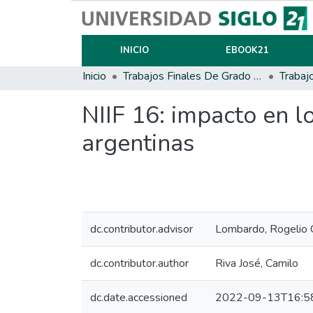
INICIO
EBOOK21
Inicio
Trabajos Finales De Grado Y Posgrado
Trabaj
NIIF 16: impacto en l
argentinas
dc.contributor.advisor
Lombardo, Rogelio C
dc.contributor.author
Riva José, Camilo
dc.date.accessioned
2022-09-13T16:5