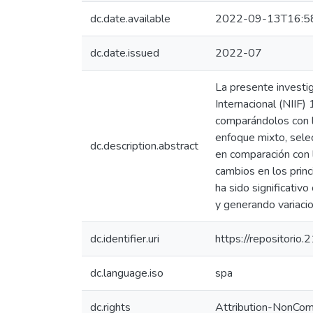
dc.date.available
2022-09-13T16:5
dc.date.issued
2022-07
La presente investig
Internacional (NIIF)
comparándolos con lo
enfoque mixto, sele
dc.description.abstract
en comparación con 
cambios en los princ
ha sido significativ
y generando variaci
dc.identifier.uri
https://repositorio
dc.language.iso
spa
dc.rights
Attribution-NonComm