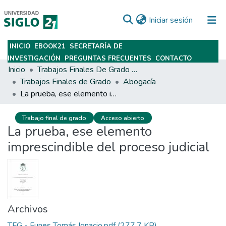
(current)
Iniciar sesión
INICIO
EBOOK21
SECRETARÍA DE
Subir
INVESTIGACIÓN
PREGUNTAS FRECUENTES
CONTACTO
Inicio
Trabajos Finales De Grado Y Posgrado
Trabajos Finales de Grado
Abogacía
La prueba, ese elemento imprescindible del proceso judicial
Trabajo final de grado
Acceso abierto
La prueba, ese elemento
imprescindible del proceso judicial
Archivos
TFG - Funes Tomás Ignacio.pdf
(277.7 KB)