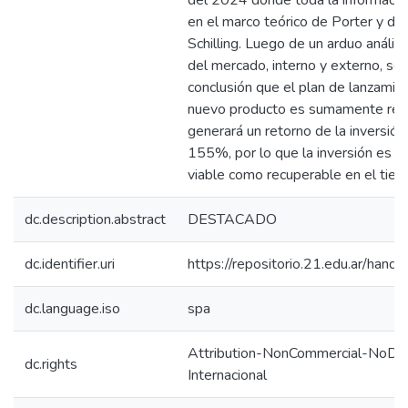
del 2024 donde toda la informació
en el marco teórico de Porter y de 
Schilling. Luego de un arduo análisi
del mercado, interno y externo, se l
conclusión que el plan de lanzamie
nuevo producto es sumamente ren
generará un retorno de la inversión
155%, por lo que la inversión es t
viable como recuperable en el tiem
dc.description.abstract
DESTACADO
dc.identifier.uri
https://repositorio.21.edu.ar/han
dc.language.iso
spa
Attribution-NonCommercial-NoDeri
dc.rights
Internacional