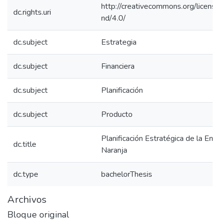
http://creativecommons.org/licens
dc.rights.uri
nd/4.0/
dc.subject
Estrategia
dc.subject
Financiera
dc.subject
Planificación
dc.subject
Producto
Planificación Estratégica de la Emp
dc.title
Naranja
dc.type
bachelorThesis
Archivos
Bloque original