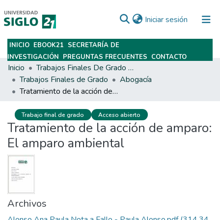
(current)
Iniciar sesión
INICIO
EBOOK21
SECRETARÍA DE
Subir
INVESTIGACIÓN
PREGUNTAS FRECUENTES
CONTACTO
Inicio
Trabajos Finales De Grado Y Posgrado
Trabajos Finales de Grado
Abogacía
Tratamiento de la acción de amparo: El amparo ambiental
Trabajo final de grado
Acceso abierto
Tratamiento de la acción de amparo:
El amparo ambiental
Archivos
Alonso Ana Paula Nota a Fallo - Paula Alonso.pdf
(314.34