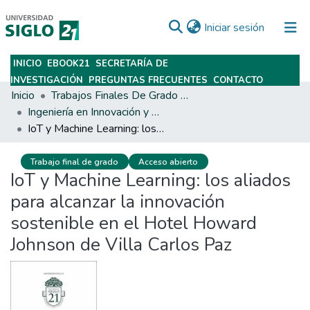
(current)
Iniciar sesión
INICIO
EBOOK21
SECRETARÍA DE
Subir
INVESTIGACIÓN
PREGUNTAS FRECUENTES
CONTACTO
Inicio
Trabajos Finales De Grado Y Posgrado
Ingeniería en Innovación y Desarrollo
IoT y Machine Learning: los aliados para alcanzar la innovación sostenible en el Hotel Howard Johnson de Villa Carlos Paz
Trabajo final de grado
Acceso abierto
IoT y Machine Learning: los aliados
para alcanzar la innovación
sostenible en el Hotel Howard
Johnson de Villa Carlos Paz