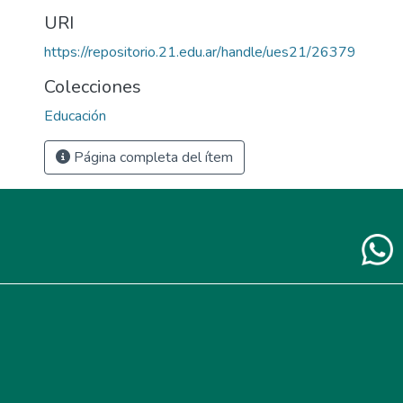
URI
https://repositorio.21.edu.ar/handle/ues21/26379
Colecciones
Educación
Página completa del ítem