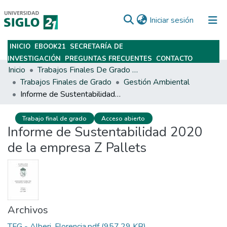
(current)
Iniciar sesión
INICIO
EBOOK21
SECRETARÍA DE
Subir
INVESTIGACIÓN
PREGUNTAS FRECUENTES
CONTACTO
Inicio
Trabajos Finales De Grado Y Posgrado
Trabajos Finales de Grado
Gestión Ambiental
Informe de Sustentabilidad 2020 de la empresa Z Pallets
Trabajo final de grado
Acceso abierto
Informe de Sustentabilidad 2020
de la empresa Z Pallets
Archivos
TFG - Alberi, Florencia.pdf
(957.29 KB)