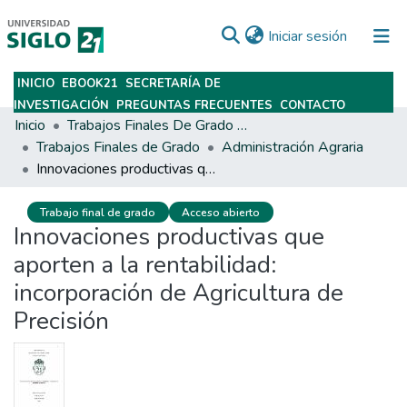
(current)
Iniciar sesión
INICIO
EBOOK21
SECRETARÍA DE
Subir
INVESTIGACIÓN
PREGUNTAS FRECUENTES
CONTACTO
Inicio
Trabajos Finales De Grado Y Posgrado
Trabajos Finales de Grado
Administración Agraria
Innovaciones productivas que aporten a la rentabilidad: incorporación de Agricultura de Precisión
Trabajo final de grado
Acceso abierto
Innovaciones productivas que
aporten a la rentabilidad:
incorporación de Agricultura de
Precisión