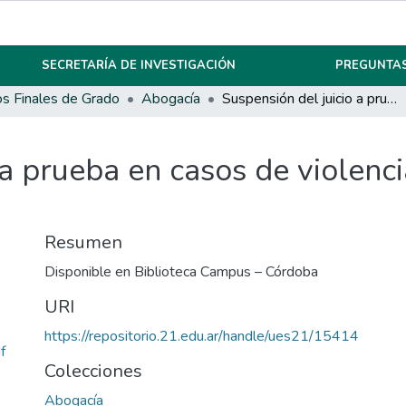
SECRETARÍA DE INVESTIGACIÓN
PREGUNTAS
os Finales de Grado
Abogacía
Suspensión del juicio a prueba en casos de violencia de género en Argentina.
 a prueba en casos de violenc
Resumen
Disponible en Biblioteca Campus – Córdoba
URI
https://repositorio.21.edu.ar/handle/ues21/15414
f
Colecciones
Abogacía