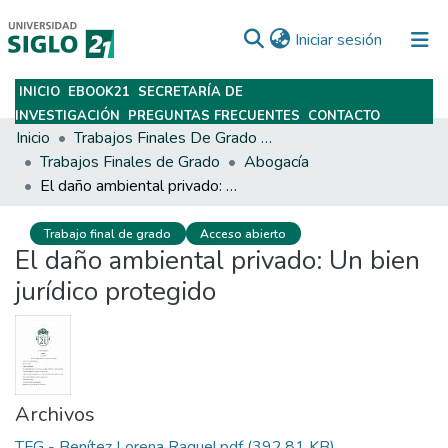
(current)
Iniciar sesión
INICIO
EBOOK21
SECRETARÍA DE
Subir
INVESTIGACIÓN
PREGUNTAS FRECUENTES
CONTACTO
Inicio
Trabajos Finales De Grado Y Posgrado
Trabajos Finales de Grado
Abogacía
El daño ambiental privado: Un bien jurídico protegido
Trabajo final de grado
Acceso abierto
El daño ambiental privado: Un bien
jurídico protegido
Archivos
TFG - Benítez Lorena Raquel.pdf
(392.81 KB)