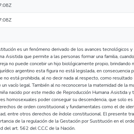
7:08Z
7:08Z
titución es un fenómeno derivado de los avances tecnológicos y d
 Asistida que permite a las personas formar una familia, cuando 
reja no puede concebir un hijo biológicamente propio, brindando 
urídico argentino esta figura no está legislada, en consecuencia po
 no está prohibida, al no decir nada al respecto, como resultado s
e un vacío legal. También al no reconocerse la maternidad de la m
 o niña nacido por este medio de Reproducción Humana Asistida y 
es homosexuales poder conseguir su descendencia, que solo es po
rechos de orden constitucional y fundamentales como el de identid
d, entre otros derechos de índole constitucional. El presente tr
tancia de la regulación de la Gestación por Sustitución en el ord
ad del art. 562 del C.C.C de la Nación.