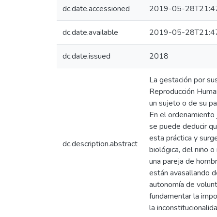
dc.date.accessioned
2019-05-28T21:4
dc.date.available
2019-05-28T21:4
dc.date.issued
2018
La gestación por sus
Reproducción Humana
un sujeto o de su pa
En el ordenamiento j
se puede deducir que
esta práctica y surg
dc.description.abstract
biológica, del niño
una pareja de hombr
están avasallando de
autonomía de volunta
fundamentar la impor
la inconstitucionalid