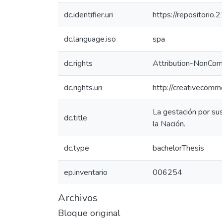
dc.identifier.uri
https://repositorio
dc.language.iso
spa
dc.rights
Attribution-NonCom
dc.rights.uri
http://creativecomm
La gestación por sus
dc.title
la Nación.
dc.type
bachelorThesis
ep.inventario
006254
Archivos
Bloque original