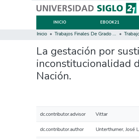
INICIO
EBOOK21
Inicio
Trabajos Finales De Grado Y Posgrado
Trabaj
La gestación por susti
inconstitucionalidad d
Nación.
dc.contributor.advisor
Vittar
dc.contributor.author
Unterthurner, José L