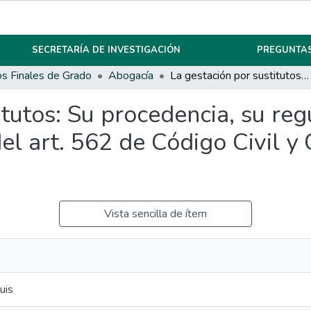
SECRETARÍA DE INVESTIGACIÓN
PREGUNTAS
os Finales de Grado
Abogacía
La gestación por sustitutos: Su procedencia, su regulación y la inconstitucionalidad del art. 562 de Código Civil y Comercial de la Nación.
tutos: Su procedencia, su reg
el art. 562 de Código Civil y
Vista sencilla de ítem
uis