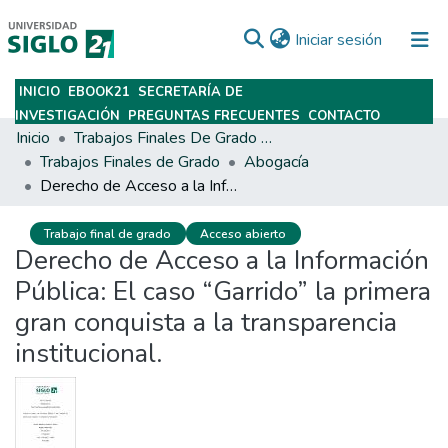
(current)
Iniciar sesión
INICIO
EBOOK21
SECRETARÍA DE
Subir
INVESTIGACIÓN
PREGUNTAS FRECUENTES
CONTACTO
Inicio
Trabajos Finales De Grado Y Posgrado
Trabajos Finales de Grado
Abogacía
Derecho de Acceso a la Información Pública: El caso “Garrido” la primera gran conquista a la transparencia institucional.
Trabajo final de grado
Acceso abierto
Derecho de Acceso a la Información
Pública: El caso “Garrido” la primera
gran conquista a la transparencia
institucional.