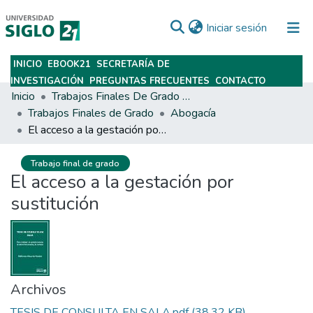
(current)
Iniciar sesión
INICIO
EBOOK21
SECRETARÍA DE
Subir
INVESTIGACIÓN
PREGUNTAS FRECUENTES
CONTACTO
Inicio
Trabajos Finales De Grado Y Posgrado
Trabajos Finales de Grado
Abogacía
El acceso a la gestación por sustitución
Trabajo final de grado
El acceso a la gestación por
sustitución
Archivos
TESIS DE CONSULTA EN SALA.pdf
(38.32 KB)