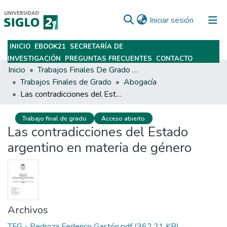
(current)
Iniciar sesión
INICIO
EBOOK21
SECRETARÍA DE
Subir
INVESTIGACIÓN
PREGUNTAS FRECUENTES
CONTACTO
Inicio
Trabajos Finales De Grado Y Posgrado
Trabajos Finales de Grado
Abogacía
Las contradicciones del Estado argentino en materia de género
Trabajo final de grado
Acceso abierto
Las contradicciones del Estado
argentino en materia de género
Archivos
TFG - Pedroza Federico Gastón.pdf
(362.21 KB)