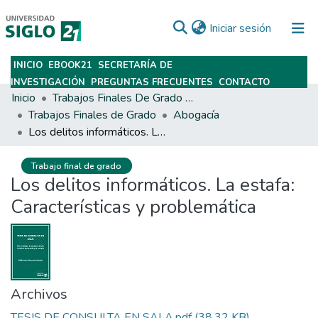
(current)
Iniciar sesión
INICIO
EBOOK21
SECRETARÍA DE
Subir
INVESTIGACIÓN
PREGUNTAS FRECUENTES
CONTACTO
Inicio
Trabajos Finales De Grado Y Posgrado
Trabajos Finales de Grado
Abogacía
Los delitos informáticos. La estafa: Características y problemática
Trabajo final de grado
Los delitos informáticos. La estafa:
Características y problemática
Archivos
TESIS DE CONSULTA EN SALA.pdf
(38.32 KB)