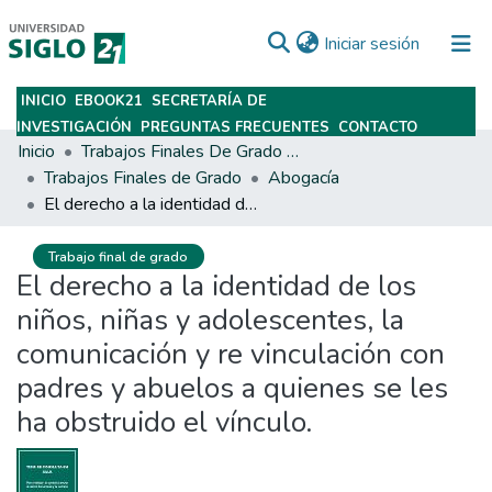
(current)
Iniciar sesión
INICIO
EBOOK21
SECRETARÍA DE
Subir
INVESTIGACIÓN
PREGUNTAS FRECUENTES
CONTACTO
Inicio
Trabajos Finales De Grado Y Posgrado
Trabajos Finales de Grado
Abogacía
El derecho a la identidad de los niños, niñas y adolescentes, la comunicación y re vinculación con padres y abuelos a quienes se les ha obstruido el vínculo.
Trabajo final de grado
El derecho a la identidad de los
niños, niñas y adolescentes, la
comunicación y re vinculación con
padres y abuelos a quienes se les
ha obstruido el vínculo.