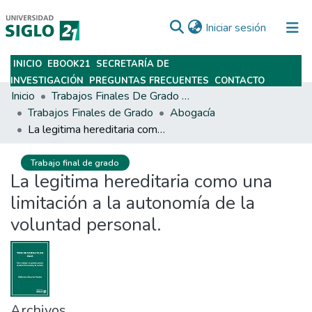
(current)
Iniciar sesión
INICIO
EBOOK21
SECRETARÍA DE
Subir
INVESTIGACIÓN
PREGUNTAS FRECUENTES
CONTACTO
Inicio
Trabajos Finales De Grado Y Posgrado
Trabajos Finales de Grado
Abogacía
La legitima hereditaria como una limitación a la autonomía de la voluntad personal.
Trabajo final de grado
La legitima hereditaria como una
limitación a la autonomía de la
voluntad personal.
Archivos