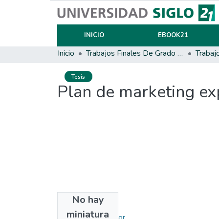
INICIO
EBOOK21
Inicio
Trabajos Finales De Grado Y Posgrado
Trabaj
Tesis
Plan de marketing ex
No hay
Autores
miniatura
Cheli, Tomás Héctor