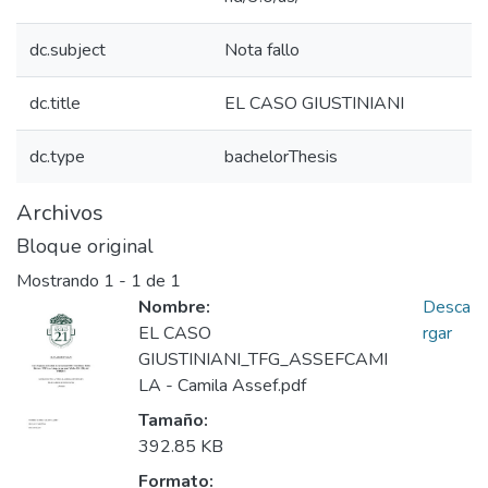
dc.subject
Nota fallo
dc.title
EL CASO GIUSTINIANI
dc.type
bachelorThesis
Archivos
Bloque original
Mostrando
1 - 1 de 1
Nombre:
Desca
EL CASO
rgar
GIUSTINIANI_TFG_ASSEFCAMI
LA - Camila Assef.pdf
Tamaño:
392.85 KB
Formato: