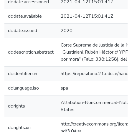
dc.date.accessioned
2021-04-12T15:01:41Z
dc.date.available
2021-04-12T15:01:41Z
dc.date.issued
2020
Corte Suprema de Justicia de la N
dc.description.abstract
“Giustiniani, Rubén Héctor c/ YPF 
por mora” (Fallo: 338:1258). del 
dc.identifier.uri
https://repositorio.21.edu.ar/han
dc.language.iso
spa
Attribution-NonCommercial-NoDer
dc.rights
States
http://creativecommons.org/licens
dc.rights.uri
nd/3.0/us/