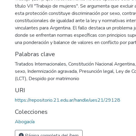
título VII "Trabajo de mujeres". Se argumenta que excluir
esta protección constituye discriminación por sexo, contra
constitucionales de igualdad ante la ley y normativas inte
vinculantes para Argentina. El fallo destaca un problema ju
donde se enfrentan normas específicas con principios supe
una ponderación y balance de valores en conflicto por part
Palabras clave
Tratados Internacionales
,
Constitución Nacional Argentina
sexo
,
Indemnización agravada
,
Presunción legal
,
Ley de Co
(LCT)
,
Despido por matrimonio
URI
https://repositorio.21.edu.ar/handle/ues21/29128
Colecciones
Abogacía
Página completa del ítem