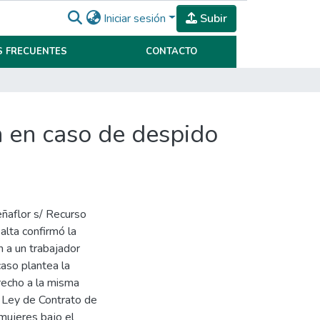
Iniciar sesión
Subir
 FRECUENTES
CONTACTO
n en caso de despido
eñaflor s/ Recurso
alta confirmó la
n a un trabajador
aso plantea la
recho a la misma
a Ley de Contrato de
 mujeres bajo el