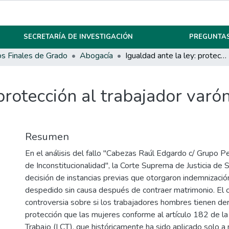
SECRETARÍA DE INVESTIGACIÓN
PREGUNTAS
os Finales de Grado
Abogacía
Igualdad ante la ley: protección al trabajador varón en caso de despido por matrimonio
 protección al trabajador varó
Resumen
En el análisis del fallo "Cabezas Raúl Edgardo c/ Grupo P
de Inconstitucionalidad", la Corte Suprema de Justicia de S
decisión de instancias previas que otorgaron indemnizació
despedido sin causa después de contraer matrimonio. El c
controversia sobre si los trabajadores hombres tienen de
protección que las mujeres conforme al artículo 182 de l
Trabajo (LCT), que históricamente ha sido aplicado solo a