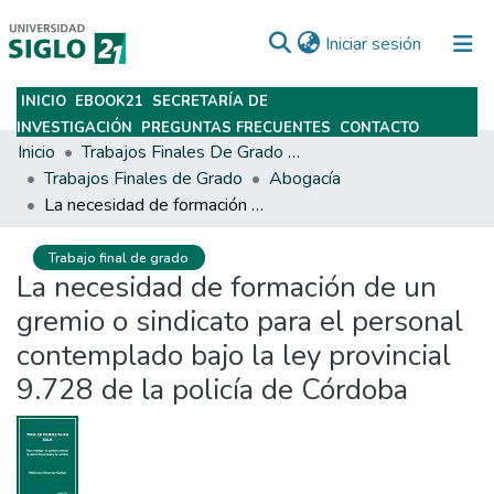
(current)
Iniciar sesión
INICIO
EBOOK21
SECRETARÍA DE
Subir
INVESTIGACIÓN
PREGUNTAS FRECUENTES
CONTACTO
Inicio
Trabajos Finales De Grado Y Posgrado
Trabajos Finales de Grado
Abogacía
La necesidad de formación de un gremio o sindicato para el personal contemplado bajo la ley provincial 9.728 de la policía de Córdoba
Trabajo final de grado
La necesidad de formación de un
gremio o sindicato para el personal
contemplado bajo la ley provincial
9.728 de la policía de Córdoba