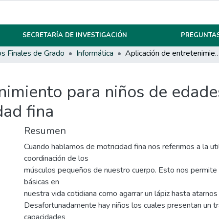
SECRETARÍA DE INVESTIGACIÓN
PREGUNTAS
os Finales de Grado
Informática
Aplicación de entretenimiento para niños de edades iniciales con tra
nimiento para niños de edades
dad fina
Resumen
Cuando hablamos de motricidad fina nos referimos a la util
coordinación de los
músculos pequeños de nuestro cuerpo. Esto nos permite r
básicas en
nuestra vida cotidiana como agarrar un lápiz hasta atarnos
Desafortunadamente hay niños los cuales presentan un tr
capacidades