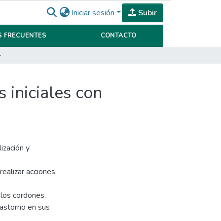
Iniciar sesión
Subir
 FRECUENTES
CONTACTO
stornos de motricidad fina
 iniciales con
ización y
ealizar acciones
 los cordones.
astorno en sus