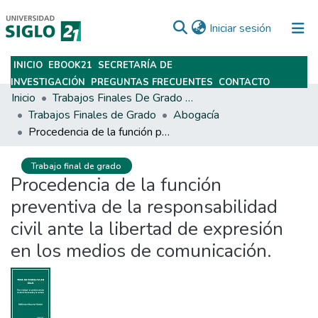
(current)
Iniciar sesión
INICIO
EBOOK21
SECRETARÍA DE
Subir
INVESTIGACIÓN
PREGUNTAS FRECUENTES
CONTACTO
Inicio
Trabajos Finales De Grado Y Posgrado
Trabajos Finales de Grado
Abogacía
Procedencia de la función preventiva de la responsabilidad civil ante la libertad de expresión en los medios de comunicación.
Trabajo final de grado
Procedencia de la función
preventiva de la responsabilidad
civil ante la libertad de expresión
en los medios de comunicación.