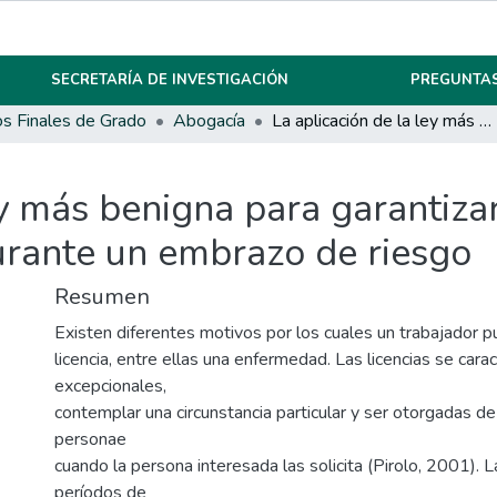
SECRETARÍA DE INVESTIGACIÓN
PREGUNTAS
os Finales de Grado
Abogacía
La aplicación de la ley más benigna para garantizar los derechos de la funcionaria policial durante un embrazo de riesgo
ey más benigna para garantiza
durante un embrazo de riesgo
Resumen
Existen diferentes motivos por los cuales un trabajador p
licencia, entre ellas una enfermedad. Las licencias se carac
excepcionales,
contemplar una circunstancia particular y ser otorgadas de
personae
cuando la persona interesada las solicita (Pirolo, 2001). L
períodos de