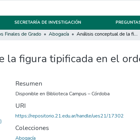
SECRETARÍA DE INVESTIGACIÓN
PREGUNTAS
os Finales de Grado
Abogacía
Análisis conceptual de la figura tipificada en el ordenamiento jurídico argentino.
 la figura tipificada en el or
Resumen
Disponible en Biblioteca Campus – Córdoba
URI
https://repositorio.21.edu.ar/handle/ues21/17302
)
Colecciones
Abogacía