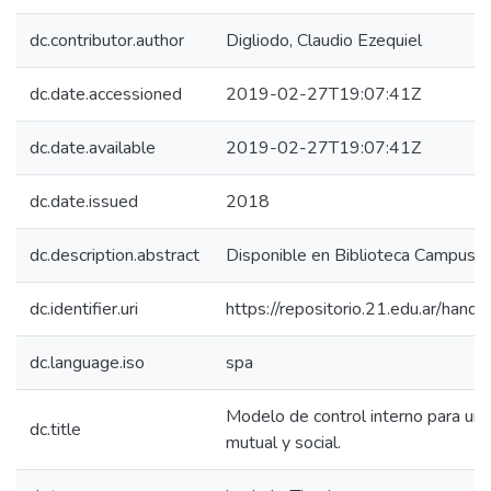
dc.contributor.author
Digliodo, Claudio Ezequiel
dc.date.accessioned
2019-02-27T19:07:41Z
dc.date.available
2019-02-27T19:07:41Z
dc.date.issued
2018
dc.description.abstract
Disponible en Biblioteca Campus 
dc.identifier.uri
https://repositorio.21.edu.ar/han
dc.language.iso
spa
Modelo de control interno para una
dc.title
mutual y social.