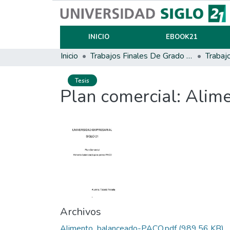
INICIO
EBOOK21
Inicio
Trabajos Finales De Grado Y Posgrado
Trabaj
Tesis
Plan comercial: Alim
Archivos
Alimento_balanceado-PACO.pdf
(989.56 KB)