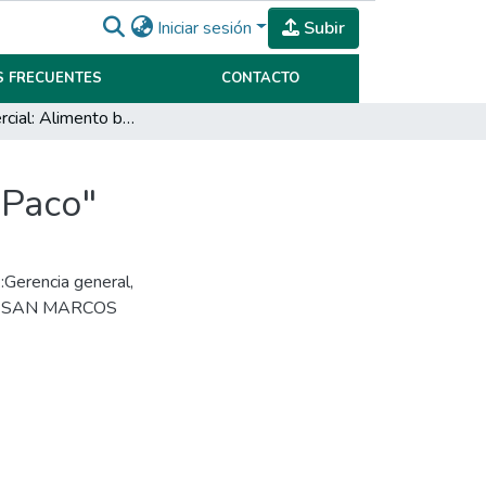
Iniciar sesión
Subir
 FRECUENTES
CONTACTO
Plan comercial: Alimento balanceado para perros "Paco"
"Paco"
Gerencia general
,
,
SAN MARCOS