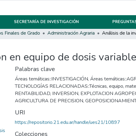
SECRETARÍA DE INVESTIGACIÓN
PREGUNTAS
os Finales de Grado
Administración Agraria
ión en equipo de dosis variab
Palabras clave
Áreas temáticas::INVESTIGACIÓN
,
Áreas temáticas::A
TECNOLOGÍAS RELACIONADAS::Técnicas, equipo, mater
RENTABILIDAD
,
INVERSION
,
EXPLOTACION AGROPE
AGRICULTURA DE PRECISION
,
GEOPOSICIONAMIENT
URI
https://repositorio.21.edu.ar/handle/ues21/10897
sis
Colecciones