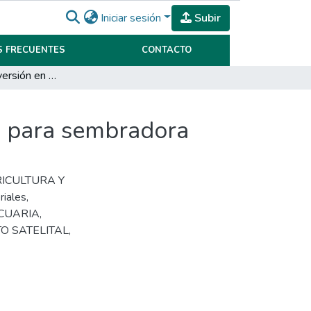
Iniciar sesión
Subir
 FRECUENTES
CONTACTO
Análisis de la inversión en equipo de dosis variable para sembradora
le para sembradora
GRICULTURA Y
iales
,
CUARIA
,
O SATELITAL
,