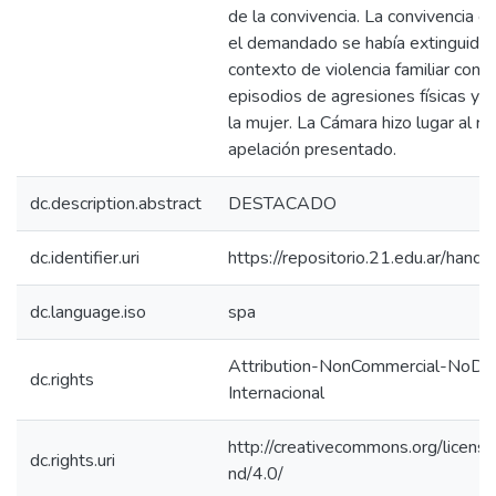
de la convivencia. La convivencia en
el demandado se había extinguido 
contexto de violencia familiar con 
episodios de agresiones físicas y v
la mujer. La Cámara hizo lugar al r
apelación presentado.
dc.description.abstract
DESTACADO
dc.identifier.uri
https://repositorio.21.edu.ar/han
dc.language.iso
spa
Attribution-NonCommercial-NoDeri
dc.rights
Internacional
http://creativecommons.org/licens
dc.rights.uri
nd/4.0/