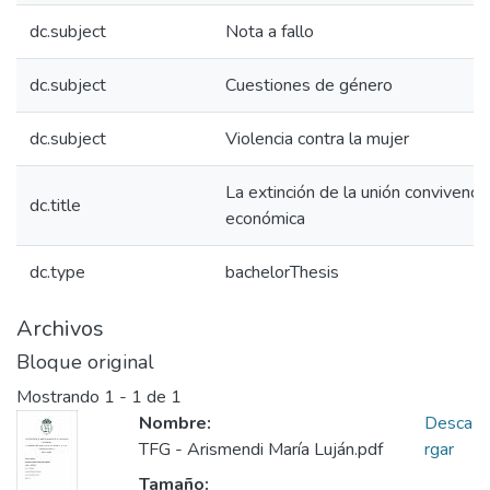
dc.subject
Nota a fallo
dc.subject
Cuestiones de género
dc.subject
Violencia contra la mujer
La extinción de la unión convivencial
dc.title
económica
dc.type
bachelorThesis
Archivos
Bloque original
Mostrando
1 - 1 de 1
Nombre:
Desca
TFG - Arismendi María Luján.pdf
rgar
Tamaño: