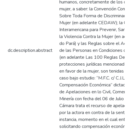
humanos, concretamente de los de
mujer, a saber: la Convención Contr
Sobre Toda Forma de Discriminació
Mujer (en adelante CEDAW); la Co
Interamericana para Prevenir, Sanci
la Violencia Contra la Mujer (en a
do Pará) y las Reglas sobre el Acce
dc.description.abstract
de las Personas en Condiciones de
(en adelante Las 100 Reglas De Bra
protecciones jurídicas mencionada
en favor de la mujer, son tenidas e
caso bajo estudio: “M.F.C. c/ C.J.L. s
Compensación Económica” dictado 
de Apelaciones en lo Civil, Comerci
Minería con fecha del 06 de Julio d
Cámara trata el recurso de apelaci
por la actora en contra de la sente
instancia, momento en el cual ent
solicitando compensación económic