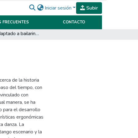
Iniciar sesión
Subir
 FRECUENTES
CONTACTO
Diseño adaptado a bailarinas de tango
erca de la historia
paso del tiempo, con
 vinculado con
ual manera, se ha
o para el desarrollo
erísticas ergonómicas
ta danza. La
 tango escenario y la