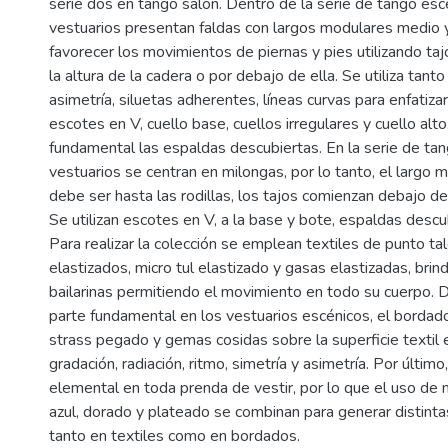
serie dos en tango salón. Dentro de la serie de tango esce
vestuarios presentan faldas con largos modulares medio y
favorecer los movimientos de piernas y pies utilizando ta
la altura de la cadera o por debajo de ella. Se utiliza tanto
asimetría, siluetas adherentes, líneas curvas para enfatizar
escotes en V, cuello base, cuellos irregulares y cuello alto
fundamental las espaldas descubiertas. En la serie de tan
vestuarios se centran en milongas, por lo tanto, el largo m
debe ser hasta las rodillas, los tajos comienzan debajo de 
Se utilizan escotes en V, a la base y bote, espaldas descub
Para realizar la colección se emplean textiles de punto t
elastizados, micro tul elastizado y gasas elastizadas, brin
bailarinas permitiendo el movimiento en todo su cuerpo. D
parte fundamental en los vestuarios escénicos, el borda
strass pegado y gemas cosidas sobre la superficie textil
gradación, radiación, ritmo, simetría y asimetría. Por último,
elemental en toda prenda de vestir, por lo que el uso de n
azul, dorado y plateado se combinan para generar distint
tanto en textiles como en bordados.