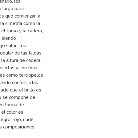
nario, los
 largo para
jos que comienzan a
 la simetría como la
 el torso y la cadera,
, siendo
go salón, los
odular de las faldas
la altura de cadera.
iertas y con tiras.
ales como terciopelos
dando confort a las
ado que el brillo es
do se compone de
 en forma de
 el color es
egro, rojo, nude,
as composiciones