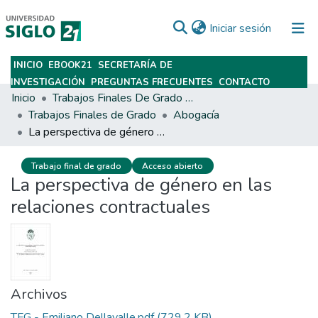
(current)
Iniciar sesión
INICIO
EBOOK21
SECRETARÍA DE
Subir
INVESTIGACIÓN
PREGUNTAS FRECUENTES
CONTACTO
Inicio
Trabajos Finales De Grado Y Posgrado
Trabajos Finales de Grado
Abogacía
La perspectiva de género en las relaciones contractuales
Trabajo final de grado
Acceso abierto
La perspectiva de género en las
relaciones contractuales
Archivos
TFG - Emiliano Dellavalle.pdf
(729.2 KB)