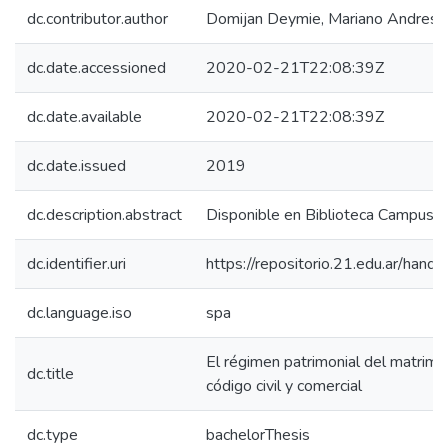
dc.contributor.author
Domijan Deymie, Mariano Andres
dc.date.accessioned
2020-02-21T22:08:39Z
dc.date.available
2020-02-21T22:08:39Z
dc.date.issued
2019
dc.description.abstract
Disponible en Biblioteca Campus 
dc.identifier.uri
https://repositorio.21.edu.ar/han
dc.language.iso
spa
El régimen patrimonial del matrimo
dc.title
código civil y comercial
dc.type
bachelorThesis