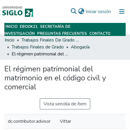
(current)
Iniciar sesión
INICIO
EBOOK21
SECRETARÍA DE
Subir
INVESTIGACIÓN
PREGUNTAS FRECUENTES
CONTACTO
Inicio
Trabajos Finales De Grado Y Posgrado
Trabajos Finales de Grado
Abogacía
El régimen patrimonial del matrimonio en el código civil y comercial
El régimen patrimonial del
matrimonio en el código civil y
comercial
Vista sencilla de ítem
dc.contributor.advisor
Vittar