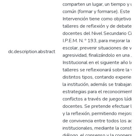
comparten un lugar, un tiempo y un
común (formar y formarse). Este P
Intervención tiene como objetivo d
talleres de reflexión y de debate c
docentes del Nivel Secundario Cicl
I.P.E.M. N. º 193, para mejorar la c
escolar, prevenir situaciones de vio
dc.description.abstract
agresividad, finalizándolo en una J
Institucional en el siguiente año lec
talleres se reflexionará sobre la vi
distintos tipos, contando experienc
la institución, además se trabajarán
estrategias para el reconocimiento
conflictos a través de juegos lúdic
docentes. Se pretende efectuar la 
y la reflexión, permitiendo mejorar 
de convivencia entre todos los act
institucionales, mediante la constru
diálogo, el consenso y la cooperaci