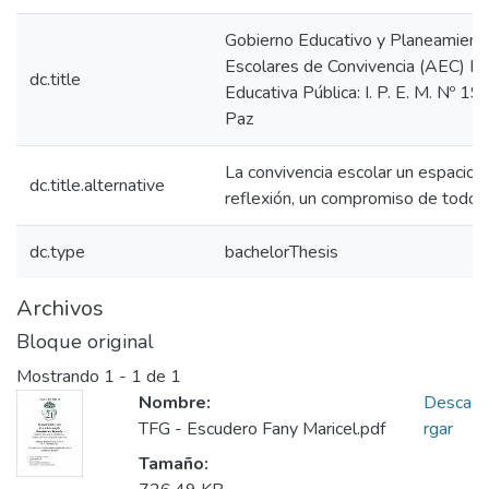
Gobierno Educativo y Planeamient
Escolares de Convivencia (AEC) Ins
dc.title
Educativa Pública: I. P. E. M. Nº 19
Paz
La convivencia escolar un espacio p
dc.title.alternative
reflexión, un compromiso de todos
dc.type
bachelorThesis
Archivos
Bloque original
Mostrando
1 - 1 de 1
Nombre:
Desca
TFG - Escudero Fany Maricel.pdf
rgar
Tamaño: