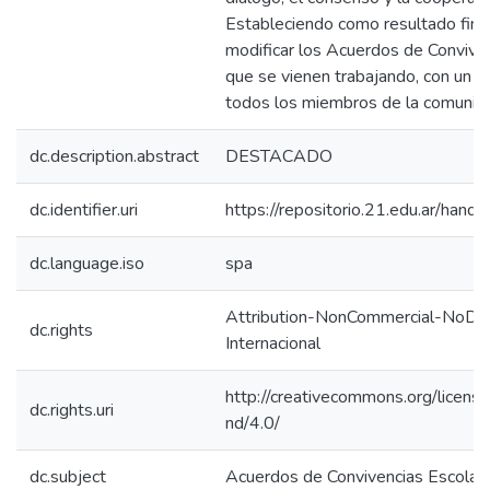
Estableciendo como resultado final
modificar los Acuerdos de Convive
que se vienen trabajando, con un 
todos los miembros de la comunida
dc.description.abstract
DESTACADO
dc.identifier.uri
https://repositorio.21.edu.ar/han
dc.language.iso
spa
Attribution-NonCommercial-NoDeri
dc.rights
Internacional
http://creativecommons.org/licens
dc.rights.uri
nd/4.0/
dc.subject
Acuerdos de Convivencias Escolar