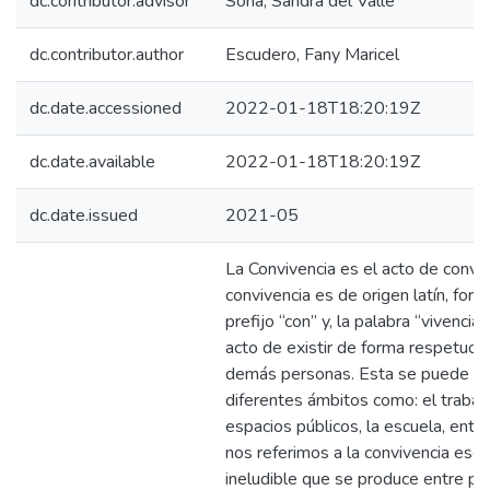
dc.contributor.advisor
Soria, Sandra del Valle
dc.contributor.author
Escudero, Fany Maricel
dc.date.accessioned
2022-01-18T18:20:19Z
dc.date.available
2022-01-18T18:20:19Z
dc.date.issued
2021-05
La Convivencia es el acto de convivi
convivencia es de origen latín, for
prefijo “con” y, la palabra “vivencia”
acto de existir de forma respetuosa
demás personas. Esta se puede lle
diferentes ámbitos como: el trabajo
espacios públicos, la escuela, entr
nos referimos a la convivencia esco
ineludible que se produce entre p