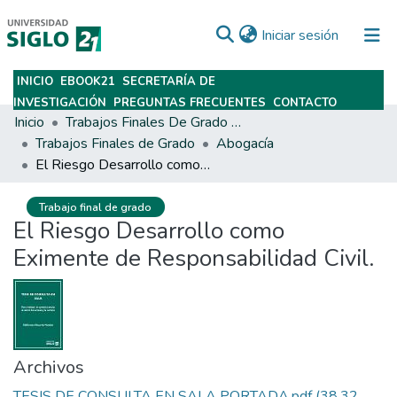
(current)
Iniciar sesión
INICIO
EBOOK21
SECRETARÍA DE
Subir
INVESTIGACIÓN
PREGUNTAS FRECUENTES
CONTACTO
Inicio
Trabajos Finales De Grado Y Posgrado
Trabajos Finales de Grado
Abogacía
El Riesgo Desarrollo como Eximente de Responsabilidad Civil.
Trabajo final de grado
El Riesgo Desarrollo como
Eximente de Responsabilidad Civil.
Archivos
TESIS DE CONSULTA EN SALA PORTADA.pdf
(38.32