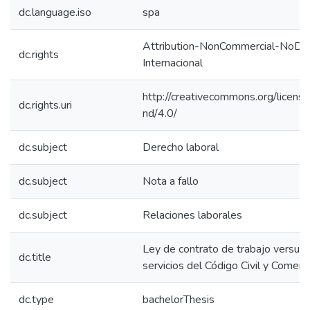
dc.language.iso
spa
Attribution-NonCommercial-NoDeri
dc.rights
Internacional
http://creativecommons.org/licens
dc.rights.uri
nd/4.0/
dc.subject
Derecho laboral
dc.subject
Nota a fallo
dc.subject
Relaciones laborales
Ley de contrato de trabajo versus 
dc.title
servicios del Código Civil y Comerci
dc.type
bachelorThesis