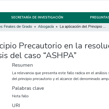
SECRETARÍA DE INVESTIGACIÓN
PREGUNTAS
os Finales de Grado
Abogacía
La aplicación del Principio Precautorio en la resolución de procesos ambientales Un análisis del caso “ASHPA”
ncipio Precautorio en la resol
sis del caso “ASHPA”
Resumen
La relevancia que presenta este fallo radica en el análisis 
del principio precautorio y el alcance del denominado am
Palabras clave
Nota fallo
URI