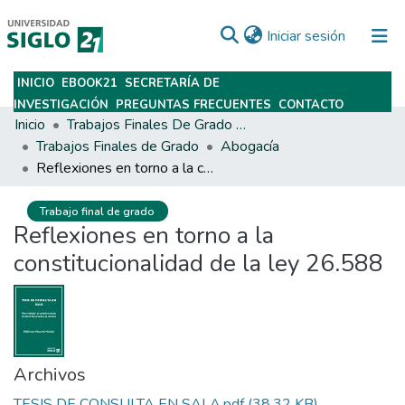
(current)
Iniciar sesión
INICIO
EBOOK21
SECRETARÍA DE
Subir
INVESTIGACIÓN
PREGUNTAS FRECUENTES
CONTACTO
Inicio
Trabajos Finales De Grado Y Posgrado
Trabajos Finales de Grado
Abogacía
Reflexiones en torno a la constitucionalidad de la ley 26.588
Trabajo final de grado
Reflexiones en torno a la
constitucionalidad de la ley 26.588
Archivos
TESIS DE CONSULTA EN SALA.pdf
(38.32 KB)