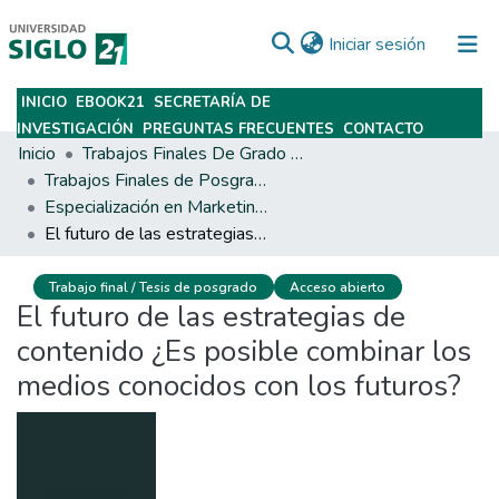
(current)
Iniciar sesión
INICIO
EBOOK21
SECRETARÍA DE
Subir
INVESTIGACIÓN
PREGUNTAS FRECUENTES
CONTACTO
Inicio
Trabajos Finales De Grado Y Posgrado
Trabajos Finales de Posgrados y Maestrías
Especialización en Marketing y Dirección Comercial
El futuro de las estrategias de contenido ¿Es posible combinar los medios conocidos con los futuros?
Trabajo final / Tesis de posgrado
Acceso abierto
El futuro de las estrategias de
contenido ¿Es posible combinar los
medios conocidos con los futuros?