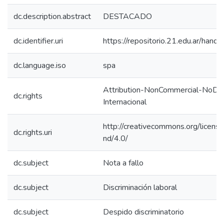
dc.description.abstract
DESTACADO
dc.identifier.uri
https://repositorio.21.edu.ar/han
dc.language.iso
spa
Attribution-NonCommercial-NoDeri
dc.rights
Internacional
http://creativecommons.org/licens
dc.rights.uri
nd/4.0/
dc.subject
Nota a fallo
dc.subject
Discriminación laboral
dc.subject
Despido discriminatorio