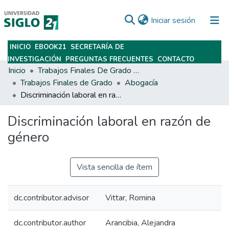
(current)
Iniciar sesión
INICIO
EBOOK21
SECRETARÍA DE
Subir
INVESTIGACIÓN
PREGUNTAS FRECUENTES
CONTACTO
Inicio
Trabajos Finales De Grado Y Posgrado
Trabajos Finales de Grado
Abogacía
Discriminación laboral en razón de género
Discriminación laboral en razón de
género
Vista sencilla de ítem
dc.contributor.advisor
Vittar, Romina
dc.contributor.author
Arancibia, Alejandra