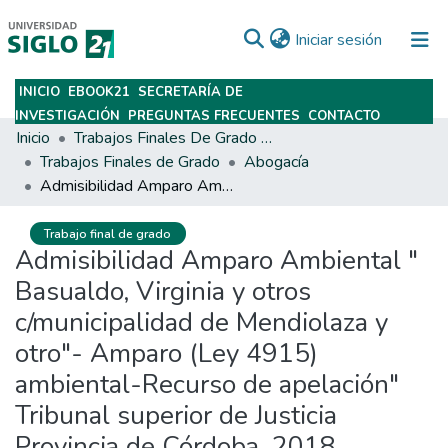
(current)
Iniciar sesión
INICIO
EBOOK21
SECRETARÍA DE
Subir
INVESTIGACIÓN
PREGUNTAS FRECUENTES
CONTACTO
Inicio
Trabajos Finales De Grado Y Posgrado
Trabajos Finales de Grado
Abogacía
Admisibilidad Amparo Ambiental " Basualdo, Virginia y otros c/municipalidad de Mendiolaza y otro"- Amparo (Ley 4915) ambiental-Recurso de apelación" Tribunal superior de Justicia Provincia de Córdoba, 2018.
Trabajo final de grado
Admisibilidad Amparo Ambiental "
Basualdo, Virginia y otros
c/municipalidad de Mendiolaza y
otro"- Amparo (Ley 4915)
ambiental-Recurso de apelación"
Tribunal superior de Justicia
Provincia de Córdoba, 2018.