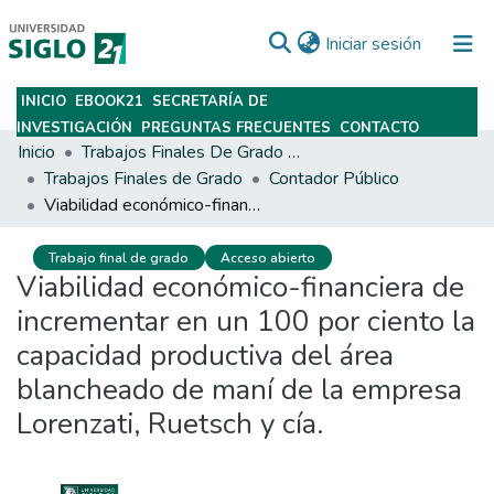
(current)
Iniciar sesión
INICIO
EBOOK21
SECRETARÍA DE
Subir
INVESTIGACIÓN
PREGUNTAS FRECUENTES
CONTACTO
Inicio
Trabajos Finales De Grado Y Posgrado
Trabajos Finales de Grado
Contador Público
Viabilidad económico-financiera de incrementar en un 100 por ciento la capacidad productiva del área blancheado de maní de la empresa Lorenzati, Ruetsch y cía.
Trabajo final de grado
Acceso abierto
Viabilidad económico-financiera de
incrementar en un 100 por ciento la
capacidad productiva del área
blancheado de maní de la empresa
Lorenzati, Ruetsch y cía.