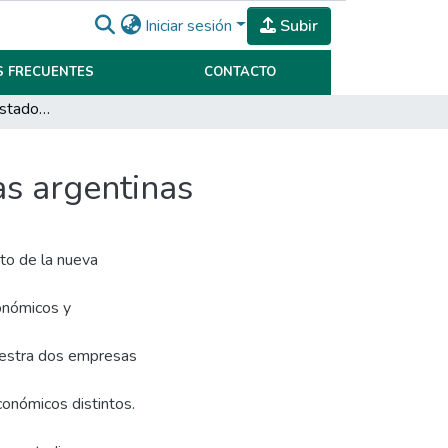
Iniciar sesión
Subir
 FRECUENTES
CONTACTO
NIIF 16: impacto en estados financieros de empresas argentinas
as argentinas
to de la nueva
onómicos y
uestra dos empresas
onómicos distintos.