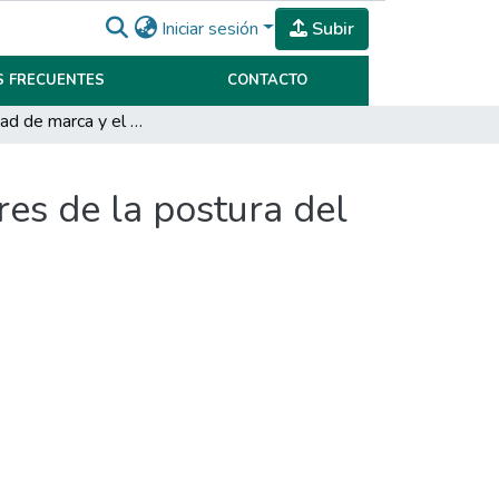
Iniciar sesión
Subir
 FRECUENTES
CONTACTO
La identidad de marca y el vestir como identificadores de la postura del individuo ante una problematica social.
res de la postura del