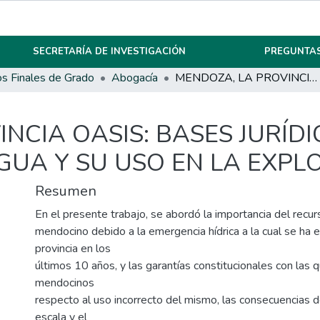
SECRETARÍA DE INVESTIGACIÓN
PREGUNTAS
os Finales de Grado
Abogacía
MENDOZA, LA PROVINCIA OASIS: BASES JURÍDICAS PARA LA PROTECCIÓN DEL AGUA Y SU USO EN LA EXPLOTACIÓN MINERA.
NCIA OASIS: BASES JURÍD
GUA Y SU USO EN LA EXPL
Resumen
En el presente trabajo, se abordó la importancia del recurs
mendocino debido a la emergencia hídrica a la cual se ha 
provincia en los
últimos 10 años, y las garantías constitucionales con las 
mendocinos
respecto al uso incorrecto del mismo, las consecuencias de
escala y el