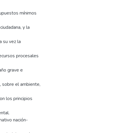
supuestos mínimos
ciudadana, y la
a su vez la
 recursos procesales
año grave e
, sobre el ambiente,
n los principios
ntal.
mativo nación-