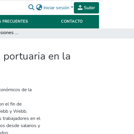
Iniciar sesión
Subir
 FRECUENTES
CONTACTO
Impacto de las decisiones sindicales en la actividad portuaria en la ciudad Puerto Madryn, Chubut (2012-2017)
 portuaria en la
económicos de la
n el fin de
(Webb y Webb,
s trabajadores en el
os desde salarios y
tados