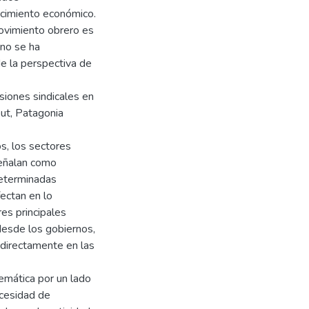
ecimiento económico.
movimiento obrero es
 no se ha
e la perspectiva de
siones sindicales en
but, Patagonia
os, los sectores
señalan como
determinadas
ectan en lo
res principales
desde los gobiernos,
indirectamente en las
temática por un lado
ecesidad de