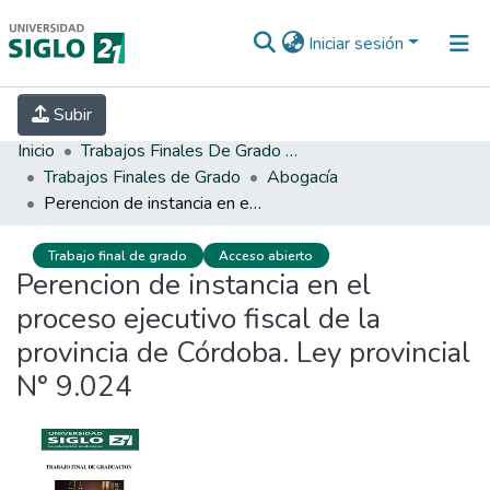
Iniciar sesión
INICIO
EBOOK21
SECRETARÍA DE
Subir
INVESTIGACIÓN
PREGUNTAS FRECUENTES
CONTACTO
Inicio
Trabajos Finales De Grado Y Posgrado
Trabajos Finales de Grado
Abogacía
Perencion de instancia en el proceso ejecutivo fiscal de la provincia de Córdoba. Ley provincial N° 9.024
Trabajo final de grado
Acceso abierto
Perencion de instancia en el
proceso ejecutivo fiscal de la
provincia de Córdoba. Ley provincial
N° 9.024