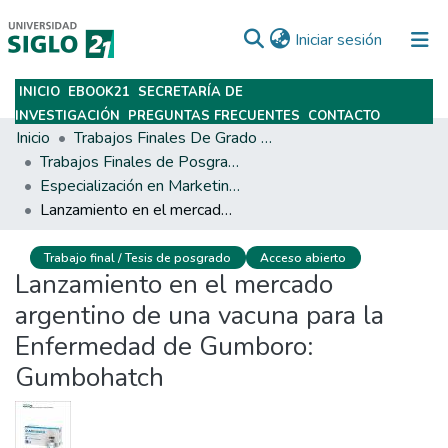
(current)
Iniciar sesión
INICIO
EBOOK21
SECRETARÍA DE
Subir
INVESTIGACIÓN
PREGUNTAS FRECUENTES
CONTACTO
Inicio
Trabajos Finales De Grado Y Posgrado
Trabajos Finales de Posgrados y Maestrías
Especialización en Marketing y Dirección Comercial
Lanzamiento en el mercado argentino de una vacuna para la Enfermedad de Gumboro: Gumbohatch
Trabajo final / Tesis de posgrado
Acceso abierto
Lanzamiento en el mercado
argentino de una vacuna para la
Enfermedad de Gumboro:
Gumbohatch