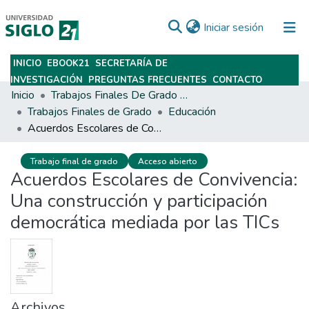
(current)
Iniciar sesión
INICIO
EBOOK21
SECRETARÍA DE
Subir
INVESTIGACIÓN
PREGUNTAS FRECUENTES
CONTACTO
Inicio
Trabajos Finales De Grado Y Posgrado
Trabajos Finales de Grado
Educación
Acuerdos Escolares de Convivencia: Una construcción y participación democrática mediada por las TICs
Trabajo final de grado
Acceso abierto
Acuerdos Escolares de Convivencia:
Una construcción y participación
democrática mediada por las TICs
Archivos