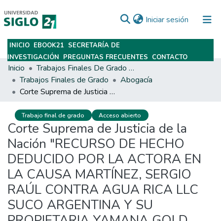
(current)
Iniciar sesión
INICIO
EBOOK21
SECRETARÍA DE
Subir
INVESTIGACIÓN
PREGUNTAS FRECUENTES
CONTACTO
Inicio
Trabajos Finales De Grado Y Posgrado
Trabajos Finales de Grado
Abogacía
Corte Suprema de Justicia de la Nación "RECURSO DE HECHO DEDUCIDO POR LA ACTORA EN LA CAUSA MARTÍNEZ, SERGIO RAÚL CONTRA AGUA RICA LLC SUCO ARGENTINA Y SU PROPIETARIA YAMANA GOLD INC. Y OTROS SI ACCIÓN DE AMPARO" (339:201) 2 de marzo de 2016 – Provincia de Catamarca – Municipio de Andalgalá, Buenos Aires.
Trabajo final de grado
Acceso abierto
Corte Suprema de Justicia de la
Nación "RECURSO DE HECHO
DEDUCIDO POR LA ACTORA EN
LA CAUSA MARTÍNEZ, SERGIO
RAÚL CONTRA AGUA RICA LLC
SUCO ARGENTINA Y SU
PROPIETARIA YAMANA GOLD